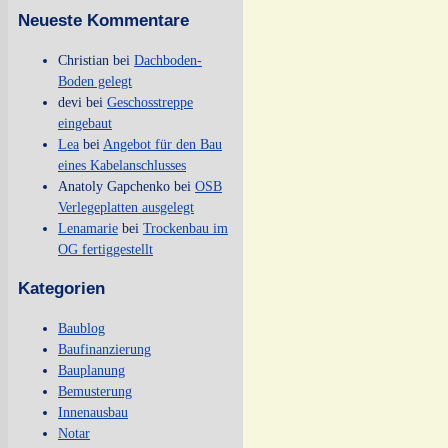
Neueste Kommentare
Christian
bei
Dachboden-
Boden gelegt
devi
bei
Geschosstreppe
eingebaut
Lea
bei
Angebot für den Bau
eines Kabelanschlusses
Anatoly Gapchenko
bei
OSB
Verlegeplatten ausgelegt
Lenamarie
bei
Trockenbau im
OG fertiggestellt
Kategorien
Baublog
Baufinanzierung
Bauplanung
Bemusterung
Innenausbau
Notar