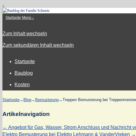
↓
Startseite
Menü ↓
Zum Inhalt wechseln
Zum sekundären Inhalt wechseln
Startseite
Baublog
Kosten
Startseite
→
Blog
→
Bemusterung
→
Treppen Bemusterung bei Treppenmeiste
Artikelnavigation
←
Angebot für Gas, Wasser, Strom Anschluss und Nachricht 
Elektro Bemusterung bei Elektro Lehmann & VanderVreken
→